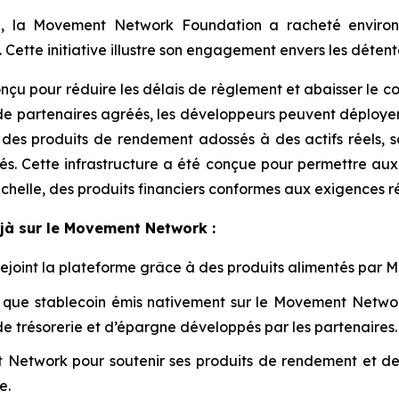
ue, la Movement Network Foundation a racheté envir
e. Cette initiative illustre son engagement envers les déten
u pour réduire les délais de règlement et abaisser le coût
de partenaires agréés, les développeurs peuvent déployer 
ue des produits de rendement adossés à des actifs réels
s. Cette infrastructure a été conçue pour permettre au
chelle, des produits financiers conformes aux exigences r
éjà sur le Movement Network :
t rejoint la plateforme grâce à des produits alimentés par
que stablecoin émis nativement sur le Movement Network.
e trésorerie et d’épargne développés par les partenaires.
Network pour soutenir ses produits de rendement et de t
e.