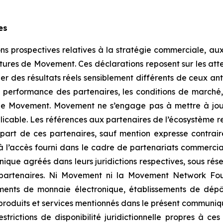
es
 prospectives relatives à la stratégie commerciale, aux 
tures de Movement. Ces déclarations reposent sur les atte
ner des résultats réels sensiblement différents de ceux an
la performance des partenaires, les conditions de march
de Movement. Movement ne s’engage pas à mettre à jour 
icable. Les références aux partenaires de l’écosystème ref
art de ces partenaires, sauf mention expresse contraire
à l’accès fourni dans le cadre de partenariats commerci
ique agréés dans leurs juridictions respectives, sous rés
es partenaires. Ni Movement ni la Movement Network F
ments de monnaie électronique, établissements de dépôt
 produits et services mentionnés dans le présent communiqu
restrictions de disponibilité juridictionnelle propres à c