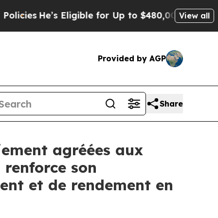
’s Eligible for Up to $480,000 After Being Wron
View all
Provided by AGP
Share
aiement agréées aux
 renforce son
ment et de rendement en