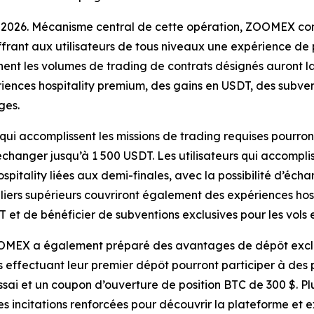
 2026. Mécanisme central de cette opération, ZOOMEX com
offrant aux utilisateurs de tous niveaux une expérience de 
nent les volumes de trading de contrats désignés auront la 
ences hospitality premium, des gains en USDT, des subven
ges.
s qui accomplissent les missions de trading requises pourro
changer jusqu’à 1 500 USDT. Les utilisateurs qui accompli
pitality liées aux demi-finales, avec la possibilité d’éch
ers supérieurs couvriront également des expériences hospi
T et de bénéficier de subventions exclusives pour les vols 
OOMEX a également préparé des avantages de dépôt exclusi
s effectuant leur premier dépôt pourront participer à d
essai et un coupon d’ouverture de position BTC de 300 $. Pl
 incitations renforcées pour découvrir la plateforme et e