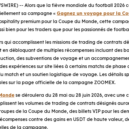
WIRE) -- Alors que la fièvre mondiale du football 2026 c
ciellement sa campagne «
Gagnez un voyage pour la Co
ospitality premium pour la Coupe du Monde, cette campagn
i bien pour les traders que pour les passionnés de footbal
s qui accomplissent les missions de trading de contrats dés
t en débloquant de multiples récompenses incluant des bo
duction, des subventions de voyage et un accompagnement
des expériences sur site liées à certains matchs de phase 
r du match et un soutien logistique de voyage. Les détails 
nibles sur la page officielle de la campagne ZOOMEX.
 Monde
se déroulera du 28 mai au 28 juin 2026, avec une c
plissent les volumes de trading de contrats désignés auro
roupes de la Coupe du Monde, des billets VIP pour les demi-
 récompenses contre des gains en USDT de haute valeur, d
elles de la campagne.