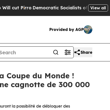
Democratic Socialists of America Propose Radi
View all
Provided by AGP
Share
la Coupe du Monde !
ne cagnotte de 300 000
auront la possibilité de débloquer des