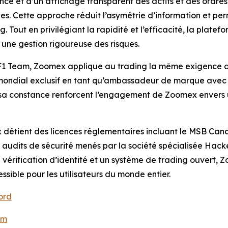
e et d’un affichage transparent des actifs et des ordre
les. Cette approche réduit l’asymétrie d’information et p
g. Tout en privilégiant la rapidité et l’efficacité, la plate
c une gestion rigoureuse des risques.
 F1 Team, Zoomex applique au trading la même exigence de v
t mondial exclusif en tant qu’ambassadeur de marque avec
et sa constance renforcent l’engagement de Zoomex envers
 détient des licences réglementaires incluant le MSB Can
s audits de sécurité menés par la société spécialisée Ha
e vérification d’identité et un système de trading ouvert,
essible pour les utilisateurs du monde entier.
ord
om