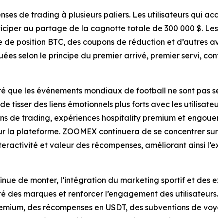
s de trading à plusieurs paliers. Les utilisateurs qui ac
ciper au partage de la cagnotte totale de 300 000 $. L
e de position BTC, des coupons de réduction et d’autres a
ribuées selon le principe du premier arrivé, premier servi,
que les événements mondiaux de football ne sont pas seu
 tisser des liens émotionnels plus forts avec les utilisate
s de trading, expériences hospitality premium et engouem
a plateforme. ZOOMEX continuera de se concentrer sur les
eractivité et valeur des récompenses, améliorant ainsi l’
tinue de monter, l’intégration du marketing sportif et des
lité des marques et renforcer l’engagement des utilisateurs
emium, des récompenses en USDT, des subventions de vo