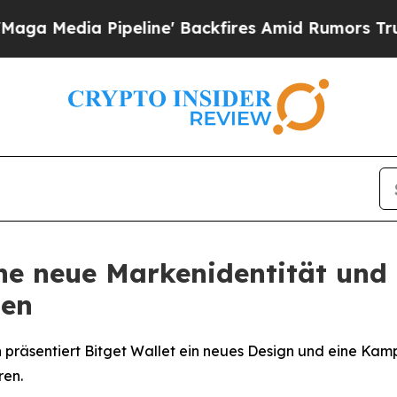
a Pipeline' Backfires Amid Rumors Trump Will cu
eine neue Markenidentität und
ben
räsentiert Bitget Wallet ein neues Design und eine Kampa
ren.