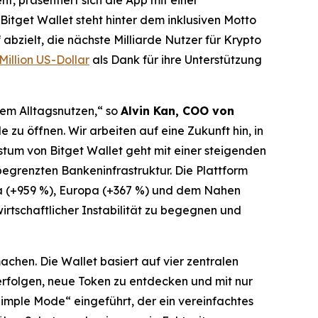
, präsentiert sich die App mit einer
Bitget Wallet steht hinter dem inklusiven Motto
 abzielt, die nächste Milliarde Nutzer für Krypto
illion US-Dollar
als Dank für ihre Unterstützung
tem Alltagsnutzen,“
so
Alvin Kan, COO von
e zu öffnen. Wir arbeiten auf eine Zukunft hin, in
stum von Bitget Wallet geht mit einer steigenden
grenzten Bankeninfrastruktur. Die Plattform
ka (+959 %), Europa (+367 %) und dem Nahen
tschaftlicher Instabilität zu begegnen und
chen. Die Wallet basiert auf vier zentralen
rfolgen, neue Token zu entdecken und mit nur
imple Mode“ eingeführt, der ein vereinfachtes