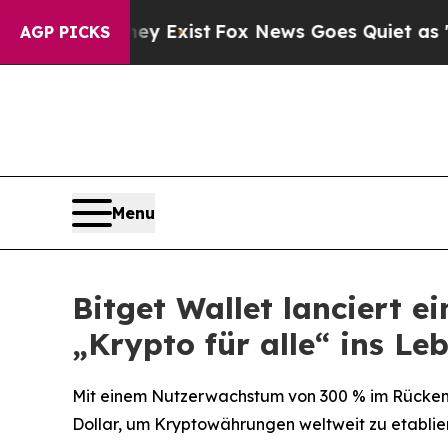
of They Exist
Fox News Goes Quiet as 'Maga Medi
AGP PICKS
Menu
Bitget Wallet lanciert 
„Krypto für alle“ ins Le
Mit einem Nutzerwachstum von 300 % im Rücken p
Dollar, um Kryptowährungen weltweit zu etablie