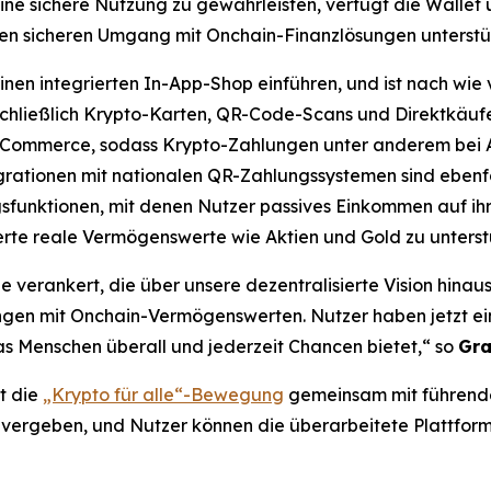
 eine sichere Nutzung zu gewährleisten, verfügt die Walle
den sicheren Umgang mit Onchain-Finanzlösungen unterstü
einen integrierten In-App-Shop einführen, und ist nach wi
einschließlich Krypto-Karten, QR-Code-Scans und Direktkäu
-Commerce, sodass Krypto-Zahlungen unter anderem bei 
grationen mit nationalen QR-Zahlungssystemen sind ebenfa
agsfunktionen, mit denen Nutzer passives Einkommen auf i
sierte reale Vermögenswerte wie Aktien und Gold zu unters
e verankert, die über unsere dezentralisierte Vision hinau
en mit Onchain-Vermögenswerten. Nutzer haben jetzt ein 
as Menschen überall und jederzeit Chancen bietet,“ so
Gra
t die
„Krypto für alle“-Bewegung
gemeinsam mit führende
vergeben, und Nutzer können die überarbeitete Plattfo