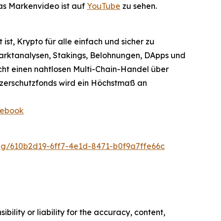
as Markenvideo ist auf
YouTube
zu sehen.
st, Krypto für alle einfach und sicher zu
Marktanalysen, Stakings, Belohnungen, DApps und
icht einen nahtlosen Multi-Chain-Handel über
tzerschutzfonds wird ein Höchstmaß an
ebook
/610b2d19-6ff7-4e1d-8471-b0f9a7ffe66c
ility or liability for the accuracy, content,