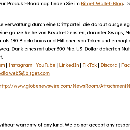
zur Produkt-Roadmap finden Sie im
Bitget Wallet-Blog
. D
elverwaltung durch eine Drittpartei, die darauf ausgelegt i
s eine ganze Reihe von Krypto-Diensten, darunter Swaps, 
r als 130 Blockchains und Millionen von Token und ermögl
eg. Dank eines mit über 300 Mio. US-Dollar dotierten Nu
t.
am
|
Instagram
|
YouTube
|
LinkedIn
|
TikTok
|
Discord
|
Fac
dia.web3@bitget.com
http://www.globenewswire.com/NewsRoom/AttachmentNg
without warranty of any kind. We do not accept any responsib