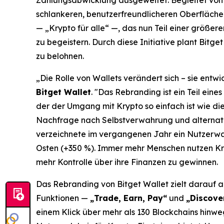
Zahlungsabwicklung ausgeweitet. Begleitet von ei
schlankeren, benutzerfreundlicheren Oberfläche.
—
„Krypto für alle“
—, das nun Teil einer größeren 
zu begeistern. Durch diese Initiative plant Bitg
zu belohnen.
„Die Rolle von Wallets verändert sich – sie entw
Bitget Wallet
.
"Das Rebranding ist ein Teil eines
der der Umgang mit Krypto so einfach ist wie d
Nachfrage nach Selbstverwahrung und alternativ
verzeichnete im vergangenen Jahr ein Nutzerwa
Osten (+350 %). Immer mehr Menschen nutzen Kry
mehr Kontrolle über ihre Finanzen zu gewinnen.
Das Rebranding von Bitget Wallet zielt darauf a
Funktionen —
„Trade, Earn, Pay“
und
„Discove
einem Klick über mehr als 130 Blockchains hinwe