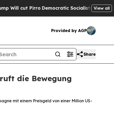
t Pirro
Democratic Socialists of America Propo
View all
Provided by AGP
Share
 ruft die Bewegung
gne mit einem Preisgeld von einer Million US-