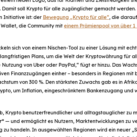
nem neuen Logo, das für Klarheit und Zielstrebigkeit steht
 Damit soll Krypto für alle zugänglicher gemacht werden. 
Initiative ist: der
Bewegung „Krypto für alle“
, die darauf
et Wallet, die Community mit
einem Prämienpool von über 1 M
ickeln sich von einem Nischen-Tool zu einer Lösung mit ech
 langfristigen Plans, um die Welt der Kryptowährung für all
ie Nutzung von Uber oder PayPal,“
fügt er hinzu. Das Wach
en Finanzzugängen einher – besonders in Regionen mit be
chstum von 300 %. Den stärksten Zuwachs gab es in Afri
pto, um Inflation, eingeschränktem Bankenzugang und wir
b, Krypto benutzerfreundlicher und alltagstauglicher zu ma
r“
— und ermöglicht es Nutzern, Marktentwicklungen zu ve
g zu handeln. In ausgewählten Regionen wird ein neuer „S