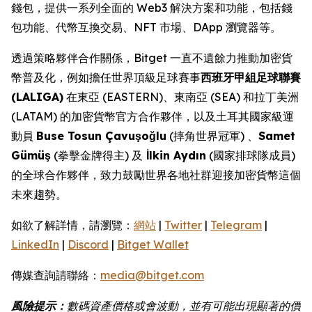
錢包，提供一系列全面的 Web3 解決方案和功能，包括錢
包功能、代幣互換交易、NFT 市場、DApp 瀏覽器等。
透過策略夥伴合作關係，Bitget 一直不遺餘力推動加密貨
幣普及化，例如擔任世界頂級足球賽事
西班牙甲組足球聯賽
(LALIGA)
在東亞 (EASTERN)、東南亞 (SEA) 和拉丁美洲
(LATAM) 的加密貨幣官方合作夥伴，以及土耳其國家級運
動員
Buse Tosun Çavuşoğlu
(摔角世界冠軍) 、
Samet
Gümüş
(拳擊金牌得主) 及
İlkin Aydın
(國家排球隊成員)
的全球合作夥伴，致力鼓勵世界各地社群迎接加密貨幣這個
未來趨勢。
如欲了解詳情，請瀏覽：
網站
|
Twitter
|
Telegram
|
LinkedIn
|
Discord
|
Bitget Wallet
傳媒查詢請聯絡：
media@bitget.com
風險提示：
數碼資產價格或會波動，並有可能出現顯著的價