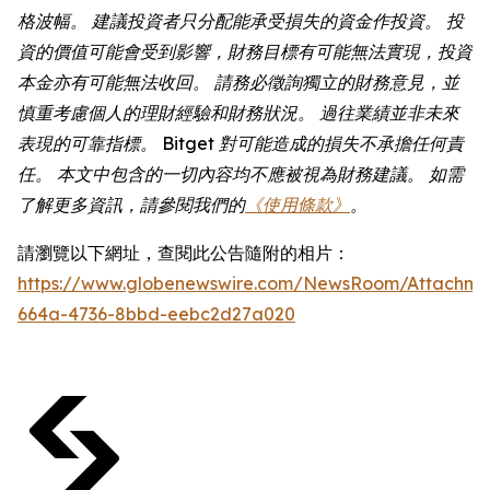
格波幅。
建議投資者只分配能承受損失的資金作投資。
投
資的價值可能會受到影響，財務目標有可能無法實現，投資
本金亦有可能無法收回。
請務必徵詢獨立的財務意見，並
慎重考慮個人的理財經驗和財務狀況。
過往業績並非未來
表現的可靠指標。
Bitget
對可能造成的損失不承擔任何責
任。
本文中包含的一切內容均不應被視為財務建議。
如需
了解更多資訊，請參閱我們的
《使用條款》
。
請瀏覽以下網址，查閱此公告隨附的相片：
https://www.globenewswire.com/NewsRoom/Attachme
664a-4736-8bbd-eebc2d27a020