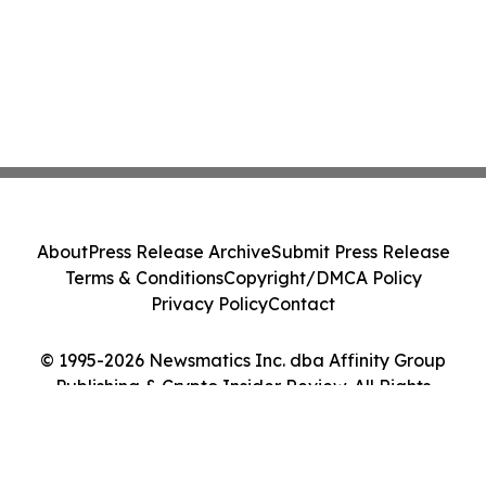
About
Press Release Archive
Submit Press Release
Terms & Conditions
Copyright/DMCA Policy
Privacy Policy
Contact
© 1995-2026 Newsmatics Inc. dba Affinity Group
Publishing & Crypto Insider Review. All Rights
Reserved.
Cookie Settings / Your Privacy Choices