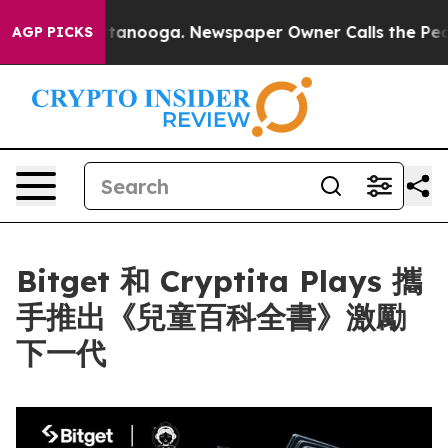
s in Chattanooga. Newspaper Owner Calls the People 
AGP PICKS
Bitget 和 Cryptita Plays 攜
手推出《兒童百科全書》激勵
下一代