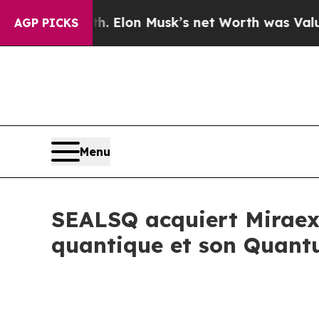
 Elon Musk’s net Worth was Valued at More Than 
AGP PICKS
Menu
SEALSQ acquiert Miraex 
quantique et son Quant