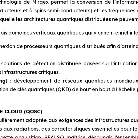
echnologie de Miraex permet la conversion de l’informat
cteurs et à spins semi-conducteurs) et les fréquences 
uelle les architectures quantiques distribuées ne peuvent
rois domaines verticaux quantiques qui viennent enrichir 
nnexion de processeurs quantiques distribués afin d’attein
 solutions de détection distribuée basées sur l’intricati
infrastructures critiques.
ng)
: développement de réseaux quantiques mondiaux in
tion de clés quantiques (QKD) de bout en bout à l’échelle 
E CLOUD (QOSC)
ulièrement adaptée aux exigences des infrastructures qua
 aux radiations, des caractéristiques essentielles pour l
cette acquisition, SEALSQ maîtrise désormais l’ensemb