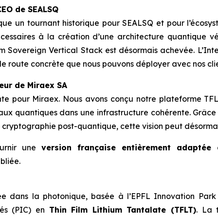
 CEO de SEALSQ
arque un tournant historique pour SEALSQ et pour l’éco
essaires à la création d’une architecture quantique v
 Sovereign Vertical Stack est désormais achevée. L’Inter
 de route concrète que nous pouvons déployer avec nos cli
eur de Miraex SA
ante pour Miraex. Nous avons conçu notre plateforme TFL
seaux quantiques dans une infrastructure cohérente. Grâc
 la cryptographie post-quantique, cette vision peut désorma
ournir une
version française entièrement adapté
bliée.
ée dans la photonique, basée à l’EPFL Innovation Park à
rés (PIC) en
Thin Film Lithium Tantalate (TFLT)
. La 