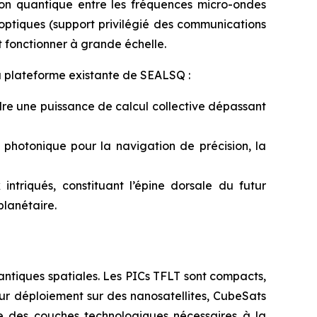
ion quantique entre les fréquences micro-ondes
optiques (support privilégié des communications
 fonctionner à grande échelle.
la plateforme existante de SEALSQ :
dre une puissance de calcul collective dépassant
on photonique pour la navigation de précision, la
triqués, constituant l’épine dorsale du futur
planétaire.
ntiques spatiales. Les PICs TFLT sont compacts,
eur déploiement sur des nanosatellites, CubeSats
le des couches technologiques nécessaires à la