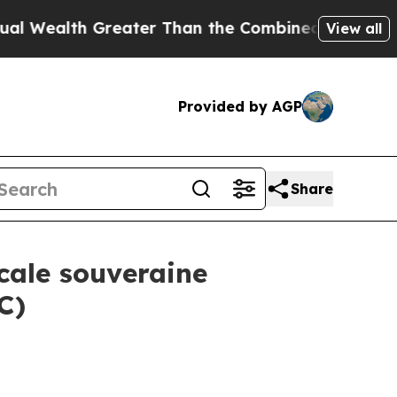
ater Than the Combined Fortunes of Jeff Bezos, 
View all
Provided by AGP
Share
cale souveraine
C)