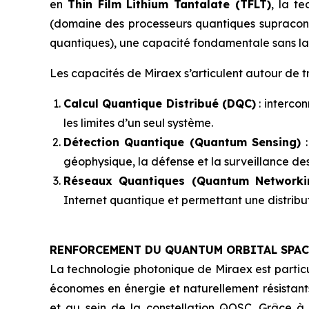
en
Thin Film Lithium Tantalate (TFLT)
, la t
(domaine des processeurs quantiques supracondu
quantiques), une capacité fondamentale sans laq
Les capacités de Miraex s’articulent autour de t
Calcul Quantique Distribué (DQC)
: interco
les limites d’un seul système.
Détection Quantique (Quantum Sensing)
:
géophysique, la défense et la surveillance des 
Réseaux Quantiques (Quantum Networki
Internet quantique et permettant une distribu
RENFORCEMENT DU QUANTUM ORBITAL SPAC
La technologie photonique de Miraex est partic
économes en énergie et naturellement résistants
et au sein de la constellation QOSC. Grâce à 