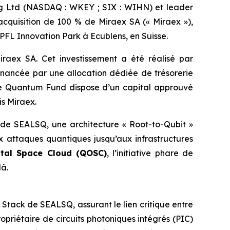
ng Ltd (NASDAQ : WKEY ; SIX : WIHN) et leader
acquisition de 100 % de Miraex SA (« Miraex »),
EPFL Innovation Park à Ecublens, en Suisse.
iraex SA. Cet investissement a été réalisé par
inancée par une allocation dédiée de trésorerie
 Le Quantum Fund dispose d’un capital approuvé
is Miraex.
de SEALSQ, une architecture « Root-to-Qubit »
x attaques quantiques jusqu’aux infrastructures
tal Space Cloud (QOSC)
, l’initiative phare de
là.
Stack de SEALSQ, assurant le lien critique entre
priétaire de circuits photoniques intégrés (PIC)