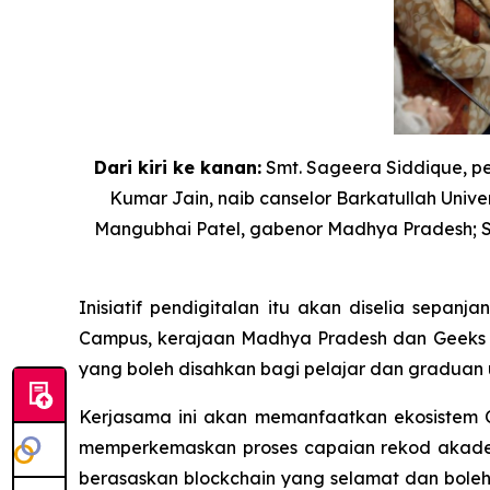
Dari kiri ke kanan:
Smt. Sageera Siddique, pen
Kumar Jain, naib canselor Barkatullah Unive
Mangubhai Patel, gabenor Madhya Pradesh; Sh
Inisiatif pendigitalan itu akan diselia se
Campus, kerajaan Madhya Pradesh dan Geeks o
yang boleh disahkan bagi pelajar dan graduan u
Kerjasama ini akan memanfaatkan ekosistem O
memperkemaskan proses capaian rekod akadem
berasaskan blockchain yang selamat dan bole