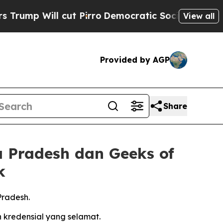
l cut Pirro
Democratic Socialists of America P
View all
Provided by AGP
Share
Pradesh dan Geeks of
k
Pradesh.
 kredensial yang selamat.