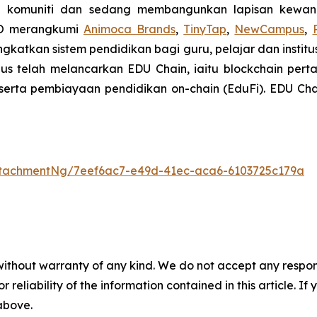
 komuniti dan sedang membangunkan lapisan kewanga
O merangkumi
Animoca Brands
,
TinyTap
,
NewCampus
,
tkan sistem pendidikan bagi guru, pelajar dan institu
mpus telah melancarkan EDU Chain, iaitu blockchain per
a serta pembiayaan pendidikan on-chain (EduFi). EDU C
tachmentNg/7eef6ac7-e49d-41ec-aca6-6103725c179a
without warranty of any kind. We do not accept any responsib
r reliability of the information contained in this article. I
 above.