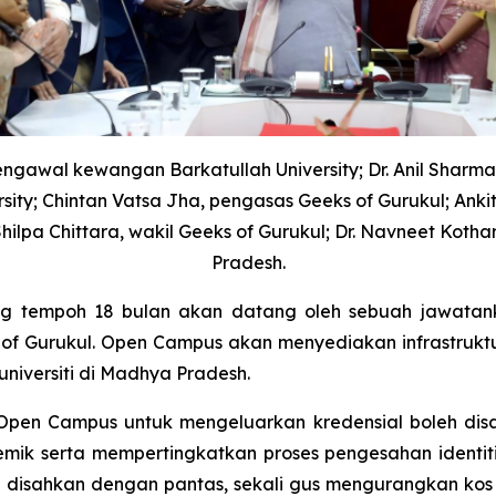
gawal kewangan Barkatullah University; Dr. Anil Sharma, 
rsity; Chintan Vatsa Jha, pengasas Geeks of Gurukul; Anki
ilpa Chittara, wakil Geeks of Gurukul; Dr. Navneet Kot
Pradesh.
panjang tempoh 18 bulan akan datang oleh sebuah jawa
f Gurukul. Open Campus akan menyediakan infrastruktu
niversiti di Madhya Pradesh.
pen Campus untuk mengeluarkan kredensial boleh disah
ik serta mempertingkatkan proses pengesahan identit
h disahkan dengan pantas, sekali gus mengurangkan kos