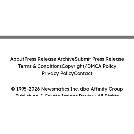
About
Press Release Archive
Submit Press Release
Terms & Conditions
Copyright/DMCA Policy
Privacy Policy
Contact
© 1995-2026 Newsmatics Inc. dba Affinity Group
Publishing & Crypto Insider Review. All Rights
Reserved.
Cookie Settings / Your Privacy Choices