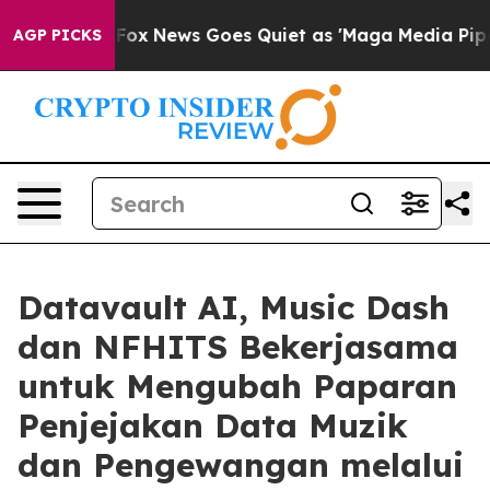
ist
Fox News Goes Quiet as 'Maga Media Pipeline' Back
AGP PICKS
Datavault AI, Music Dash
dan NFHITS Bekerjasama
untuk Mengubah Paparan
Penjejakan Data Muzik
dan Pengewangan melalui