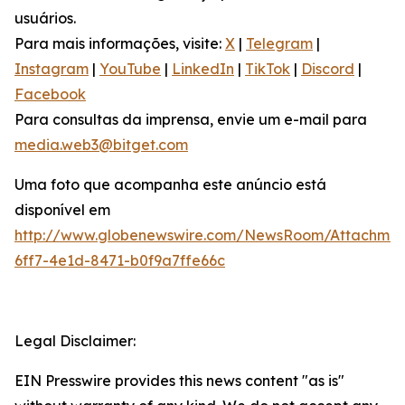
usuários.
Para mais informações, visite:
X
|
Telegram
|
Instagram
|
YouTube
|
LinkedIn
|
TikTok
|
Discord
|
Facebook
Para consultas da imprensa, envie um e-mail para
media.web3@bitget.com
Uma foto que acompanha este anúncio está
disponível em
http://www.globenewswire.com/NewsRoom/Attachme
6ff7-4e1d-8471-b0f9a7ffe66c
Legal Disclaimer:
EIN Presswire provides this news content "as is"